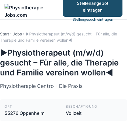
Stellenangebot
eintragen
Stellengesuch eintragen
Start
›
Jobs
›
▶️Physiotherapeut (m/w/d) gesucht – Für alle, die
Therapie und Familie vereinen wollen◀️
▶️Physiotherapeut (m/w/d)
gesucht – Für alle, die Therapie
und Familie vereinen wollen◀️
Physiotherapie Centro - Die Praxis
ORT
BESCHÄFTIGUNG
55276 Oppenheim
Vollzeit