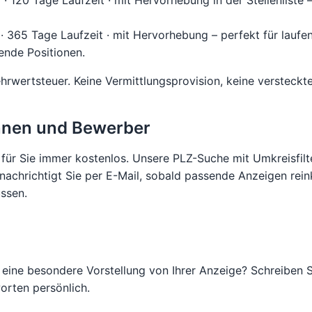
€
· 120 Tage Laufzeit · mit Hervorhebung in der Stellenliste 
· 365 Tage Laufzeit · mit Hervorhebung – perfekt für lauf
ende Positionen.
ehrwertsteuer. Keine Vermittlungsprovision, keine versteckt
nnen und Bewerber
 für Sie immer kostenlos. Unsere PLZ-Suche mit Umkreisfilter
nachrichtigt Sie per E-Mail, sobald passende Anzeigen re
üssen.
eine besondere Vorstellung von Ihrer Anzeige? Schreiben S
orten persönlich.